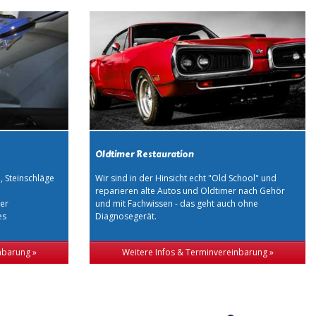
Oldtimer Restauration
l, Steinschläge
Wir sind in der Hinsicht echt "Old School" und
reparieren alte Autos und Oldtimer nach Gehör
der
und mit Fachwissen - das geht auch ohne
es
Diagnosegerät.
nbarung »
Weitere Infos & Terminvereinbarung »