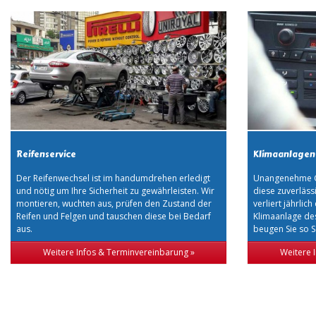
Reifenservice
Klimaanlagen
Der Reifenwechsel ist im handumdrehen erledigt
Unangenehme Ge
und nötig um Ihre Sicherheit zu gewährleisten. Wir
diese zuverläss
montieren, wuchten aus, prüfen den Zustand der
verliert jährlich
Reifen und Felgen und tauschen diese bei Bedarf
Klimaanlage de
aus.
beugen Sie so 
Weitere Infos & Terminvereinbarung »
Weitere 